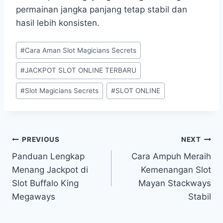
permainan jangka panjang tetap stabil dan
hasil lebih konsisten.
Post
#
Cara Aman Slot Magicians Secrets
Tags:
#
JACKPOT SLOT ONLINE TERBARU
#
Slot Magicians Secrets
#
SLOT ONLINE
Post
PREVIOUS
NEXT
Panduan Lengkap
Cara Ampuh Meraih
navigation
Menang Jackpot di
Kemenangan Slot
Slot Buffalo King
Mayan Stackways
Megaways
Stabil