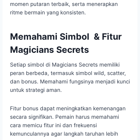
momen putaran terbaik, serta menerapkan
ritme bermain yang konsisten.
Memahami Simbol & Fitur
Magicians Secrets
Setiap simbol di Magicians Secrets memiliki
peran berbeda, termasuk simbol wild, scatter,
dan bonus. Memahami fungsinya menjadi kunci
untuk strategi aman.
Fitur bonus dapat meningkatkan kemenangan
secara signifikan. Pemain harus memahami
cara memicu fitur ini dan frekuensi
kemunculannya agar langkah taruhan lebih