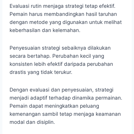
Evaluasi rutin menjaga strategi tetap efektif.
Pemain harus membandingkan hasil taruhan
dengan metode yang digunakan untuk melihat
keberhasilan dan kelemahan.
Penyesuaian strategi sebaiknya dilakukan
secara bertahap. Perubahan kecil yang
konsisten lebih efektif daripada perubahan
drastis yang tidak terukur.
Dengan evaluasi dan penyesuaian, strategi
menjadi adaptif terhadap dinamika permainan.
Pemain dapat meningkatkan peluang
kemenangan sambil tetap menjaga keamanan
modal dan disiplin.