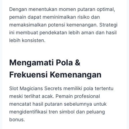
Dengan menentukan momen putaran optimal,
pemain dapat meminimalkan risiko dan
memaksimalkan potensi kemenangan. Strategi
ini membuat pendekatan lebih aman dan hasil
lebih konsisten.
Mengamati Pola &
Frekuensi Kemenangan
Slot Magicians Secrets memiliki pola tertentu
meski terlihat acak. Pemain profesional
mencatat hasil putaran sebelumnya untuk
mengidentifikasi tren simbol dan peluang
bonus.