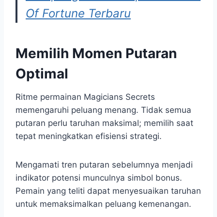
Of Fortune Terbaru
Memilih Momen Putaran
Optimal
Ritme permainan Magicians Secrets
memengaruhi peluang menang. Tidak semua
putaran perlu taruhan maksimal; memilih saat
tepat meningkatkan efisiensi strategi.
Mengamati tren putaran sebelumnya menjadi
indikator potensi munculnya simbol bonus.
Pemain yang teliti dapat menyesuaikan taruhan
untuk memaksimalkan peluang kemenangan.