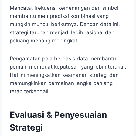
Mencatat frekuensi kemenangan dan simbol
membantu memprediksi kombinasi yang
mungkin muncul berikutnya. Dengan data ini,
strategi taruhan menjadi lebih rasional dan
peluang menang meningkat.
Pengamatan pola berbasis data membantu
pemain membuat keputusan yang lebih terukur.
Hal ini meningkatkan keamanan strategi dan
memungkinkan permainan jangka panjang
tetap terkendali.
Evaluasi & Penyesuaian
Strategi