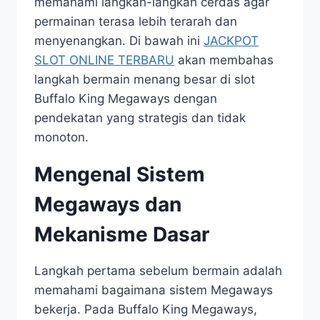
memahami langkah-langkah cerdas agar
permainan terasa lebih terarah dan
menyenangkan. Di bawah ini
JACKPOT
SLOT ONLINE TERBARU
akan membahas
langkah bermain menang besar di slot
Buffalo King Megaways dengan
pendekatan yang strategis dan tidak
monoton.
Mengenal Sistem
Megaways dan
Mekanisme Dasar
Langkah pertama sebelum bermain adalah
memahami bagaimana sistem Megaways
bekerja. Pada Buffalo King Megaways,