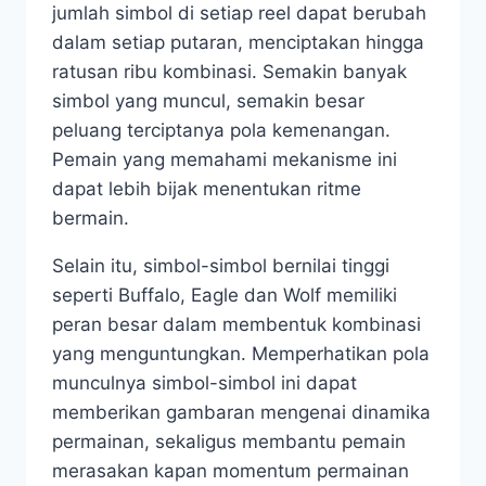
jumlah simbol di setiap reel dapat berubah
dalam setiap putaran, menciptakan hingga
ratusan ribu kombinasi. Semakin banyak
simbol yang muncul, semakin besar
peluang terciptanya pola kemenangan.
Pemain yang memahami mekanisme ini
dapat lebih bijak menentukan ritme
bermain.
Selain itu, simbol-simbol bernilai tinggi
seperti Buffalo, Eagle dan Wolf memiliki
peran besar dalam membentuk kombinasi
yang menguntungkan. Memperhatikan pola
munculnya simbol-simbol ini dapat
memberikan gambaran mengenai dinamika
permainan, sekaligus membantu pemain
merasakan kapan momentum permainan