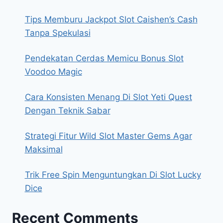
Tips Memburu Jackpot Slot Caishen’s Cash
Tanpa Spekulasi
Pendekatan Cerdas Memicu Bonus Slot
Voodoo Magic
Cara Konsisten Menang Di Slot Yeti Quest
Dengan Teknik Sabar
Strategi Fitur Wild Slot Master Gems Agar
Maksimal
Trik Free Spin Menguntungkan Di Slot Lucky
Dice
Recent Comments