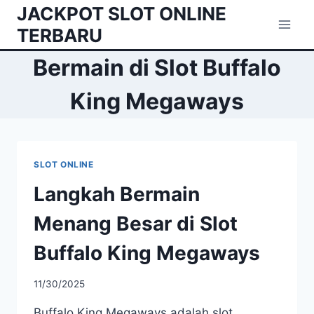
Skip
JACKPOT SLOT ONLINE
to
TERBARU
content
Bermain di Slot Buffalo
King Megaways
SLOT ONLINE
Langkah Bermain
Menang Besar di Slot
Buffalo King Megaways
11/30/2025
Buffalo King Megaways adalah slot