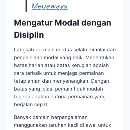
Megaways
Mengatur Modal dengan
Disiplin
Langkah bermain cerdas selalu dimulai dari
pengelolaan modal yang baik. Menentukan
batas harian atau batas kerugian adalah
cara terbaik untuk menjaga permainan
tetap aman dan menyenangkan. Dengan
batas yang jelas, pemain tidak mudah
terjebak dalam euforia permainan yang
berjalan cepat.
Banyak pemain berpengalaman
menggunakan taruhan kecil di awal untuk