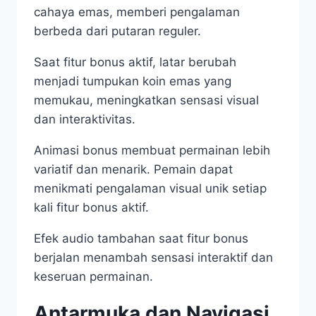
cahaya emas, memberi pengalaman
berbeda dari putaran reguler.
Saat fitur bonus aktif, latar berubah
menjadi tumpukan koin emas yang
memukau, meningkatkan sensasi visual
dan interaktivitas.
Animasi bonus membuat permainan lebih
variatif dan menarik. Pemain dapat
menikmati pengalaman visual unik setiap
kali fitur bonus aktif.
Efek audio tambahan saat fitur bonus
berjalan menambah sensasi interaktif dan
keseruan permainan.
Antarmuka dan Navigasi