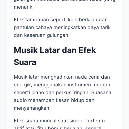
menarik.
Efek tambahan seperti koin berkilau dan
pantulan cahaya meningkatkan daya tarik
dan keseruan gulungan.
Musik Latar dan Efek
Suara
Musik latar menghadirkan nada ceria dan
energik, menggunakan instrumen modern
seperti piano dan perkusi ringan. Suasana
audio menambah kesan hidup dan
menyenangkan.
Efek suara muncul saat simbol tertentu
aktif atau fitur bonus berjalan, seperti