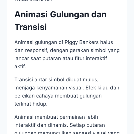
Animasi Gulungan dan
Transisi
Animasi gulungan di Piggy Bankers halus
dan responsif, dengan gerakan simbol yang
lancar saat putaran atau fitur interaktif
aktif.
Transisi antar simbol dibuat mulus,
menjaga kenyamanan visual. Efek kilau dan
percikan cahaya membuat gulungan
terlihat hidup.
Animasi membuat permainan lebih
interaktif dan dinamis. Setiap putaran
gulungan memunculkan sensasi visual yang