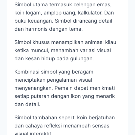
Simbol utama termasuk celengan emas,
koin logam, amplop uang, kalkulator. Dan
buku keuangan. Simbol dirancang detail
dan harmonis dengan tema.
Simbol khusus menampilkan animasi kilau
ketika muncul, menambah variasi visual
dan kesan hidup pada gulungan.
Kombinasi simbol yang beragam
menciptakan pengalaman visual
menyenangkan. Pemain dapat menikmati
setiap putaran dengan ikon yang menarik
dan detail.
Simbol tambahan seperti koin berjatuhan
dan cahaya refleksi menambah sensasi
visual interaktif.