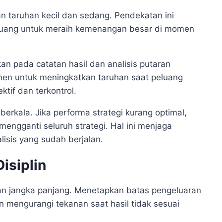
 taruhan kecil dan sedang. Pendekatan ini
uang untuk meraih kemenangan besar di momen
an pada catatan hasil dan analisis putaran
n untuk meningkatkan taruhan saat peluang
ktif dan terkontrol.
berkala. Jika performa strategi kurang optimal,
mengganti seluruh strategi. Hal ini menjaga
lisis yang sudah berjalan.
isiplin
an jangka panjang. Menetapkan batas pengeluaran
 mengurangi tekanan saat hasil tidak sesuai