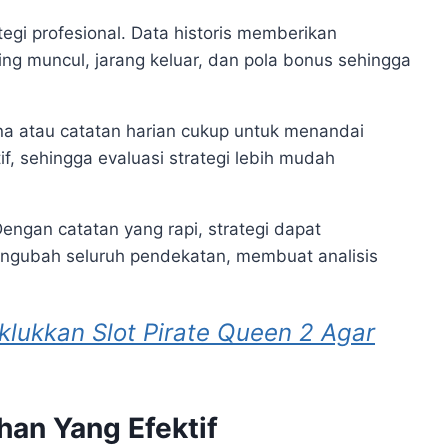
tegi profesional. Data historis memberikan
ng muncul, jarang keluar, dan pola bonus sehingga
na atau catatan harian cukup untuk menandai
f, sehingga evaluasi strategi lebih mudah
engan catatan yang rapi, strategi dapat
engubah seluruh pendekatan, membuat analisis
klukkan Slot Pirate Queen 2 Agar
an Yang Efektif