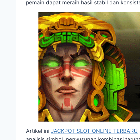
pemain dapat meraih hasil stabil dan konsist
Artikel ini
JACKPOT SLOT ONLINE TERBARU
analisis simbol, penyusunan kombinasi taruh