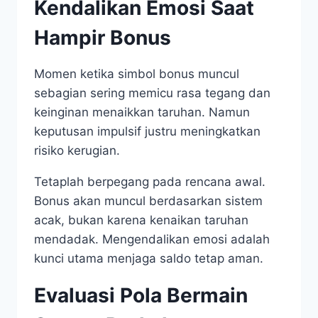
Kendalikan Emosi Saat
Hampir Bonus
Momen ketika simbol bonus muncul
sebagian sering memicu rasa tegang dan
keinginan menaikkan taruhan. Namun
keputusan impulsif justru meningkatkan
risiko kerugian.
Tetaplah berpegang pada rencana awal.
Bonus akan muncul berdasarkan sistem
acak, bukan karena kenaikan taruhan
mendadak. Mengendalikan emosi adalah
kunci utama menjaga saldo tetap aman.
Evaluasi Pola Bermain