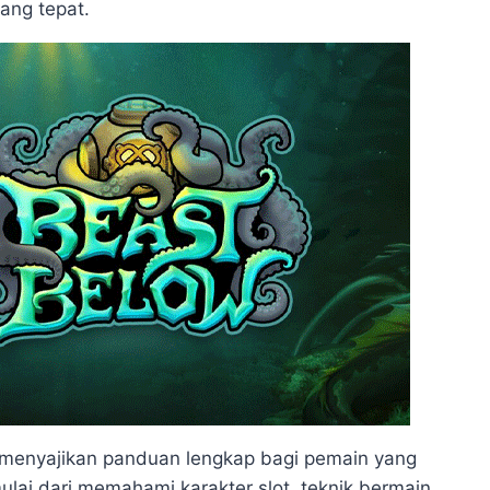
ang tepat.
menyajikan panduan lengkap bagi pemain yang
lai dari memahami karakter slot, teknik bermain