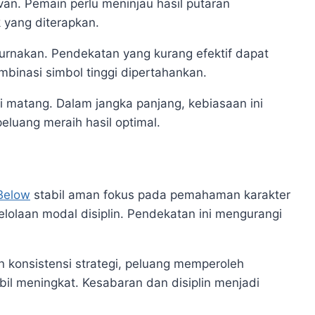
levan. Pemain perlu meninjau hasil putaran
 yang diterapkan.
mpurnakan. Pendekatan yang kurang efektif dapat
binasi simbol tinggi dipertahankan.
di matang. Dalam jangka panjang, kebiasaan ini
luang meraih hasil optimal.
 Below
stabil aman fokus pada pemahaman karakter
gelolaan modal disiplin. Pendekatan ini mengurangi
n konsistensi strategi, peluang memperoleh
il meningkat. Kesabaran dan disiplin menjadi