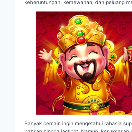
keberuntungan, kemewahan, dan peluang mer
Banyak pemain ingin mengetahui rahasia su
bahkan hingga jackpot. Namun, kesuksesan 