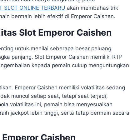
T SLOT ONLINE TERBARU
akan membahas trik
in bermain lebih efektif di Emperor Caishen.
itas Slot Emperor Caishen
enting untuk menilai seberapa besar peluang
ka panjang. Slot Emperor Caishen memiliki RTP
se pengembalian kepada pemain cukup menguntungkan
hatikan. Emperor Caishen memiliki volatilitas sedang
ak muncul setiap saat, tetapi saat terjadi,
a volatilitas ini, pemain bisa menyesuaikan
ih jackpot lebih tinggi, serta tetap bermain secara
i Emperor Caishen