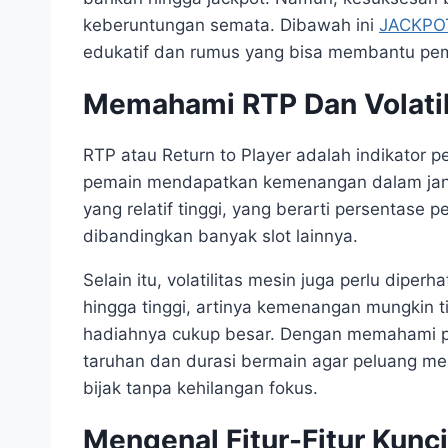
keberuntungan semata. Dibawah ini
JACKPO
edukatif dan rumus yang bisa membantu pema
Memahami RTP Dan Volatil
RTP atau Return to Player adalah indikator p
pemain mendapatkan kemenangan dalam jang
yang relatif tinggi, yang berarti persenta
dibandingkan banyak slot lainnya.
Selain itu, volatilitas mesin juga perlu diper
hingga tinggi, artinya kemenangan mungkin tid
hadiahnya cukup besar. Dengan memahami pol
taruhan dan durasi bermain agar peluang mera
bijak tanpa kehilangan fokus.
Mengenal Fitur-Fitur Kunc