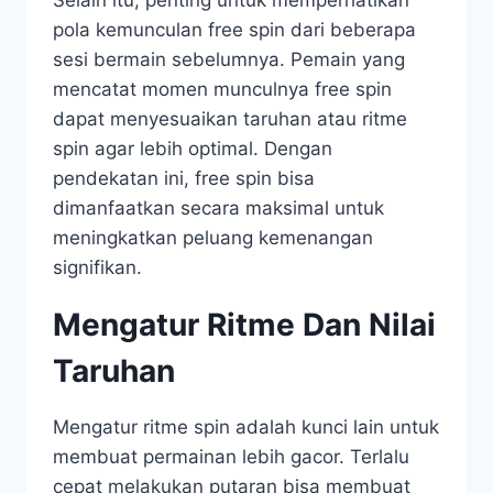
Selain itu, penting untuk memperhatikan
pola kemunculan free spin dari beberapa
sesi bermain sebelumnya. Pemain yang
mencatat momen munculnya free spin
dapat menyesuaikan taruhan atau ritme
spin agar lebih optimal. Dengan
pendekatan ini, free spin bisa
dimanfaatkan secara maksimal untuk
meningkatkan peluang kemenangan
signifikan.
Mengatur Ritme Dan Nilai
Taruhan
Mengatur ritme spin adalah kunci lain untuk
membuat permainan lebih gacor. Terlalu
cepat melakukan putaran bisa membuat