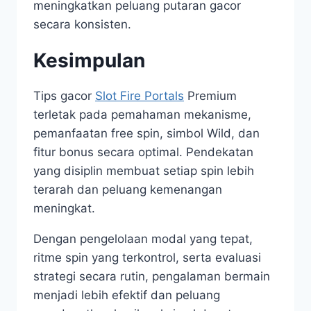
meningkatkan peluang putaran gacor
secara konsisten.
Kesimpulan
Tips gacor
Slot Fire Portals
Premium
terletak pada pemahaman mekanisme,
pemanfaatan free spin, simbol Wild, dan
fitur bonus secara optimal. Pendekatan
yang disiplin membuat setiap spin lebih
terarah dan peluang kemenangan
meningkat.
Dengan pengelolaan modal yang tepat,
ritme spin yang terkontrol, serta evaluasi
strategi secara rutin, pengalaman bermain
menjadi lebih efektif dan peluang