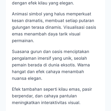
dengan efek kilau yang elegan.
Animasi simbol yang halus memperkuat
kesan dramatis, membuat setiap putaran
gulungan terasa dinamis. Visualisasi oasis
emas menambah daya tarik visual
permainan.
Suasana gurun dan oasis menciptakan
pengalaman imersif yang unik, seolah
pemain berada di dunia eksotis. Warna
hangat dan efek cahaya menambah
nuansa elegan.
Efek tambahan seperti kilau emas, pasir
berpendar, dan cahaya pantulan
meningkatkan interaktivitas visual.