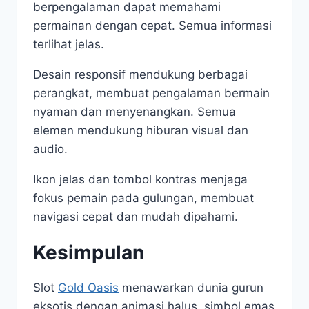
berpengalaman dapat memahami
permainan dengan cepat. Semua informasi
terlihat jelas.
Desain responsif mendukung berbagai
perangkat, membuat pengalaman bermain
nyaman dan menyenangkan. Semua
elemen mendukung hiburan visual dan
audio.
Ikon jelas dan tombol kontras menjaga
fokus pemain pada gulungan, membuat
navigasi cepat dan mudah dipahami.
Kesimpulan
Slot
Gold Oasis
menawarkan dunia gurun
eksotis dengan animasi halus, simbol emas