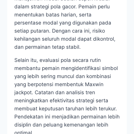
dalam strategi pola gacor. Pemain perlu
menentukan batas harian, serta
persentase modal yang digunakan pada
setiap putaran. Dengan cara ini, risiko
kehilangan seluruh modal dapat dikontrol,
dan permainan tetap stabil.
Selain itu, evaluasi pola secara rutin
membantu pemain mengidentifikasi simbol
yang lebih sering muncul dan kombinasi
yang berpotensi membentuk Maxwin
jackpot. Catatan dan analisis tren
meningkatkan efektivitas strategi serta
membuat keputusan taruhan lebih terukur.
Pendekatan ini menjadikan permainan lebih
disiplin dan peluang kemenangan lebih
optimal.