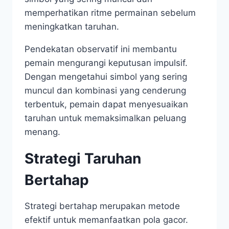
memperhatikan ritme permainan sebelum
meningkatkan taruhan.
Pendekatan observatif ini membantu
pemain mengurangi keputusan impulsif.
Dengan mengetahui simbol yang sering
muncul dan kombinasi yang cenderung
terbentuk, pemain dapat menyesuaikan
taruhan untuk memaksimalkan peluang
menang.
Strategi Taruhan
Bertahap
Strategi bertahap merupakan metode
efektif untuk memanfaatkan pola gacor.