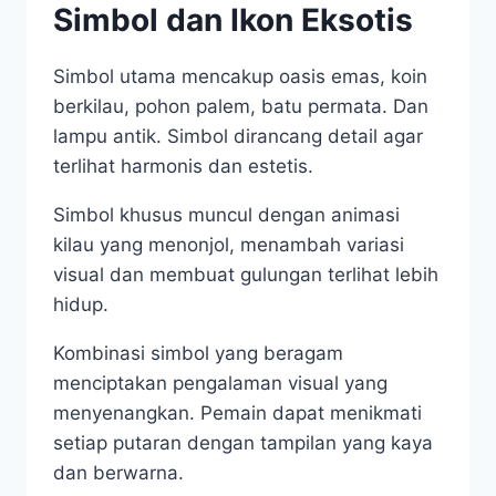
Simbol dan Ikon Eksotis
Simbol utama mencakup oasis emas, koin
berkilau, pohon palem, batu permata. Dan
lampu antik. Simbol dirancang detail agar
terlihat harmonis dan estetis.
Simbol khusus muncul dengan animasi
kilau yang menonjol, menambah variasi
visual dan membuat gulungan terlihat lebih
hidup.
Kombinasi simbol yang beragam
menciptakan pengalaman visual yang
menyenangkan. Pemain dapat menikmati
setiap putaran dengan tampilan yang kaya
dan berwarna.