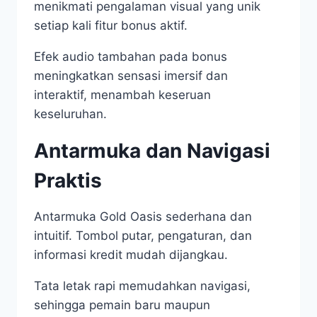
menikmati pengalaman visual yang unik
setiap kali fitur bonus aktif.
Efek audio tambahan pada bonus
meningkatkan sensasi imersif dan
interaktif, menambah keseruan
keseluruhan.
Antarmuka dan Navigasi
Praktis
Antarmuka Gold Oasis sederhana dan
intuitif. Tombol putar, pengaturan, dan
informasi kredit mudah dijangkau.
Tata letak rapi memudahkan navigasi,
sehingga pemain baru maupun