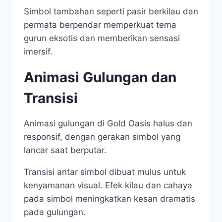
Simbol tambahan seperti pasir berkilau dan
permata berpendar memperkuat tema
gurun eksotis dan memberikan sensasi
imersif.
Animasi Gulungan dan
Transisi
Animasi gulungan di Gold Oasis halus dan
responsif, dengan gerakan simbol yang
lancar saat berputar.
Transisi antar simbol dibuat mulus untuk
kenyamanan visual. Efek kilau dan cahaya
pada simbol meningkatkan kesan dramatis
pada gulungan.