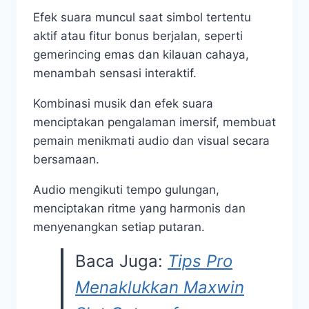
Efek suara muncul saat simbol tertentu
aktif atau fitur bonus berjalan, seperti
gemerincing emas dan kilauan cahaya,
menambah sensasi interaktif.
Kombinasi musik dan efek suara
menciptakan pengalaman imersif, membuat
pemain menikmati audio dan visual secara
bersamaan.
Audio mengikuti tempo gulungan,
menciptakan ritme yang harmonis dan
menyenangkan setiap putaran.
Baca Juga:
Tips Pro
Menaklukkan Maxwin