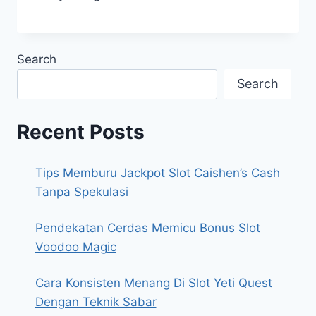
Search
Search
Recent Posts
Tips Memburu Jackpot Slot Caishen’s Cash
Tanpa Spekulasi
Pendekatan Cerdas Memicu Bonus Slot
Voodoo Magic
Cara Konsisten Menang Di Slot Yeti Quest
Dengan Teknik Sabar