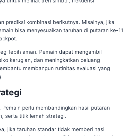
a untuk melihat tren simbol, frekuensi
.
rediksi kombinasi berikutnya. Misalnya, jika
pemain bisa menyesuaikan taruhan di putaran ke-11
ackpot.
tegi lebih aman. Pemain dapat mengambil
siko kerugian, dan meningkatkan peluang
membantu membangun rutinitas evaluasi yang
g.
rategi
if. Pemain perlu membandingkan hasil putaran
serta titik lemah strategi.
a, jika taruhan standar tidak memberi hasil