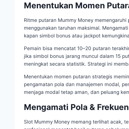
Menentukan Momen Putara
Ritme putaran Mummy Money memengaruhi p
menggunakan taruhan maksimal. Mengamati t
kapan simbol bonus atau jackpot kemungkin
Pemain bisa mencatat 10–20 putaran terakhir 
jika simbol bonus jarang muncul dalam 15 put
meningkat secara statistik. Strategi ini m
Menentukan momen putaran strategis memin
pengamatan pola dan manajemen modal, pema
menjaga modal tetap aman, dan peluang kem
Mengamati Pola & Frekue
Slot Mummy Money memang terlihat acak, tetap