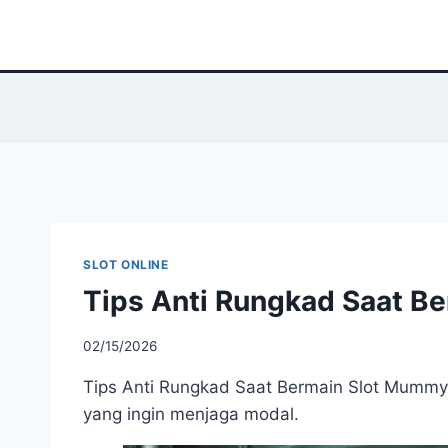
Skip
to
content
SLOT ONLINE
Tips Anti Rungkad Saat 
02/15/2026
Tips Anti Rungkad Saat Bermain Slot Mumm
yang ingin menjaga modal.