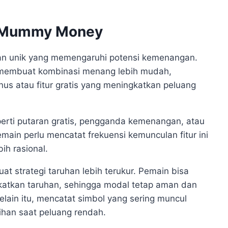
r Mummy Money
an unik yang memengaruhi potensi kemenangan.
k membuat kombinasi menang lebih mudah,
us atau fitur gratis yang meningkatkan peluang
perti putaran gratis, pengganda kemenangan, atau
ain perlu mencatat frekuensi kemunculan fitur ini
ih rasional.
 strategi taruhan lebih terukur. Pemain bisa
atkan taruhan, sehingga modal tetap aman dan
lain itu, mencatat simbol yang sering muncul
ihan saat peluang rendah.