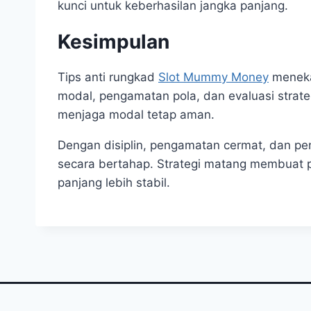
kunci untuk keberhasilan jangka panjang.
Kesimpulan
Tips anti rungkad
Slot Mummy Money
meneka
modal, pengamatan pola, dan evaluasi strate
menjaga modal tetap aman.
Dengan disiplin, pengamatan cermat, dan p
secara bertahap. Strategi matang membuat pe
panjang lebih stabil.