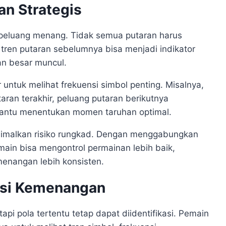
n Strategis
eluang menang. Tidak semua putaran harus
ren putaran sebelumnya bisa menjadi indikator
an besar muncul.
untuk melihat frekuensi simbol penting. Misalnya,
aran terakhir, peluang putaran berikutnya
embantu menentukan momen taruhan optimal.
imalkan risiko rungkad. Dengan menggabungkan
in bisa mengontrol permainan lebih baik,
enangan lebih konsisten.
nsi Kemenangan
i pola tertentu tetap dapat diidentifikasi. Pemain