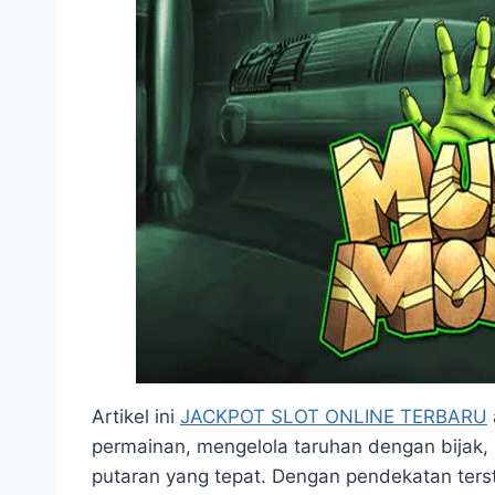
Artikel ini
JACKPOT SLOT ONLINE TERBARU
permainan, mengelola taruhan dengan bijak
putaran yang tepat. Dengan pendekatan terst