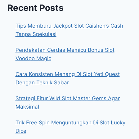
Recent Posts
Tips Memburu Jackpot Slot Caishen’s Cash
Tanpa Spekulasi
Pendekatan Cerdas Memicu Bonus Slot
Voodoo Magic
Cara Konsisten Menang Di Slot Yeti Quest
Dengan Teknik Sabar
Strategi Fitur Wild Slot Master Gems Agar
Maksimal
Trik Free Spin Menguntungkan Di Slot Lucky
Dice