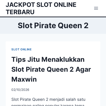
Skip
JACKPOT SLOT ONLINE
to
TERBARU
content
Slot Pirate Queen 2
SLOT ONLINE
Tips Jitu Menaklukkan
Slot Pirate Queen 2 Agar
Maxwin
02/10/2026
Slot Pirate Queen 2 menjadi salah satu
permainan paling populer karena tema