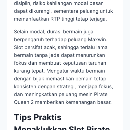
disiplin, risiko kehilangan modal besar
dapat dikurangi, sementara peluang untuk
memanfaatkan RTP tinggi tetap terjaga.
Selain modal, durasi bermain juga
berpengaruh terhadap peluang Maxwin.
Slot bersifat acak, sehingga terlalu lama
bermain tanpa jeda dapat menurunkan
fokus dan membuat keputusan taruhan
kurang tepat. Mengatur waktu bermain
dengan bijak memastikan pemain tetap
konsisten dengan strategi, menjaga fokus,
dan meningkatkan peluang mesin Pirate
Queen 2 memberikan kemenangan besar.
Tips Praktis
Menaklukkan Slot Pirate