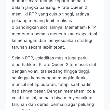
modal secara teoritis kepada pemain
dalam jangka panjang. Pirate Queen 2
memiliki RTP yang cukup tinggi, artinya
peluang menang lebih realistis
dibandingkan slot lainnya. Memahami RTP
membantu pemain menentukan ekspektasi
kemenangan dan menyesuaikan strategi
taruhan secara lebih tepat.
Selain RTP, volatilitas mesin juga perlu
diperhatikan. Pirate Queen 2 termasuk slot
dengan volatilitas sedang hingga tinggi,
sehingga kemenangan mungkin tidak
muncul setiap putaran, tetapi saat hadir,
hadiahnya besar. Dengan memahami pola
volatilitas ini, pemain bisa menyesuaikan
taruhan dan durasi bermain agar peluang