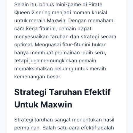
Selain itu, bonus mini-game di Pirate
Queen 2 sering menjadi momen krusial
untuk meraih Maxwin. Dengan memahami
cara kerja fitur ini, pemain dapat
menyesuaikan taruhan dan strategi secara
optimal. Menguasai fitur-fitur ini bukan
hanya membuat permainan lebih seru,
tetapi juga memungkinkan pemain
memaksimalkan peluang untuk meraih
kemenangan besar.
Strategi Taruhan Efektif
Untuk Maxwin
Strategi taruhan sangat menentukan hasil
permainan. Salah satu cara efektif adalah