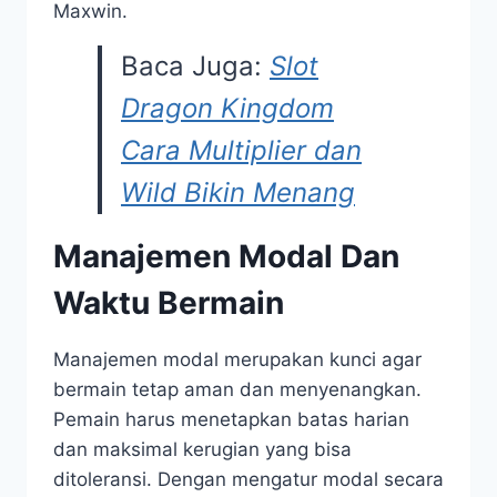
Maxwin.
Baca Juga:
Slot
Dragon Kingdom
Cara Multiplier dan
Wild Bikin Menang
Manajemen Modal Dan
Waktu Bermain
Manajemen modal merupakan kunci agar
bermain tetap aman dan menyenangkan.
Pemain harus menetapkan batas harian
dan maksimal kerugian yang bisa
ditoleransi. Dengan mengatur modal secara