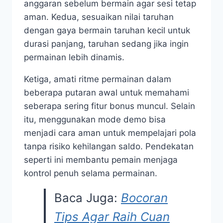
anggaran sebelum bermain agar sesi tetap
aman. Kedua, sesuaikan nilai taruhan
dengan gaya bermain taruhan kecil untuk
durasi panjang, taruhan sedang jika ingin
permainan lebih dinamis.
Ketiga, amati ritme permainan dalam
beberapa putaran awal untuk memahami
seberapa sering fitur bonus muncul. Selain
itu, menggunakan mode demo bisa
menjadi cara aman untuk mempelajari pola
tanpa risiko kehilangan saldo. Pendekatan
seperti ini membantu pemain menjaga
kontrol penuh selama permainan.
Baca Juga:
Bocoran
Tips Agar Raih Cuan