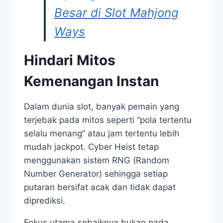
Besar di Slot Mahjong
Ways
Hindari Mitos
Kemenangan Instan
Dalam dunia slot, banyak pemain yang
terjebak pada mitos seperti “pola tertentu
selalu menang” atau jam tertentu lebih
mudah jackpot. Cyber Heist tetap
menggunakan sistem RNG (Random
Number Generator) sehingga setiap
putaran bersifat acak dan tidak dapat
diprediksi.
Fokus utama sebaiknya bukan pada