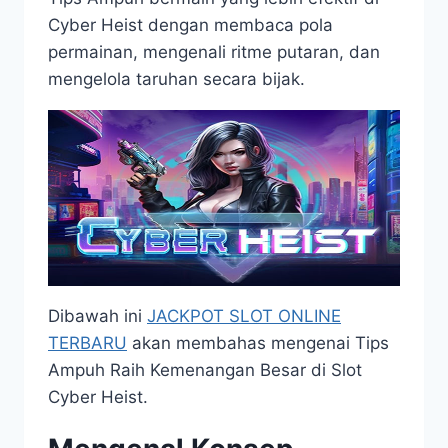
Cyber Heist dengan membaca pola
permainan, mengenali ritme putaran, dan
mengelola taruhan secara bijak.
Dibawah ini
JACKPOT SLOT ONLINE
TERBARU
akan membahas mengenai Tips
Ampuh Raih Kemenangan Besar di Slot
Cyber Heist.