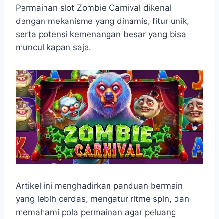
a
c
s
l
y
n
a
Permainan slot Zombie Carnival dikenal
t
e
s
e
p
e
r
dengan mekanisme yang dinamis, fitur unik,
s
b
e
g
e
e
serta potensi kemenangan besar yang bisa
A
o
n
r
muncul kapan saja.
p
o
g
a
p
k
e
m
r
Artikel ini menghadirkan panduan bermain
yang lebih cerdas, mengatur ritme spin, dan
memahami pola permainan agar peluang