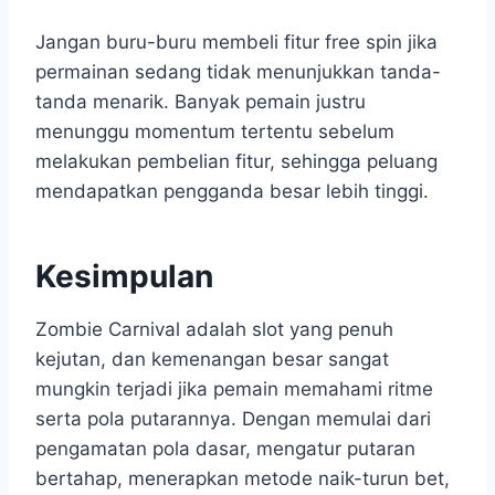
Jangan buru-buru membeli fitur free spin jika
permainan sedang tidak menunjukkan tanda-
tanda menarik. Banyak pemain justru
menunggu momentum tertentu sebelum
melakukan pembelian fitur, sehingga peluang
mendapatkan pengganda besar lebih tinggi.
Kesimpulan
Zombie Carnival adalah slot yang penuh
kejutan, dan kemenangan besar sangat
mungkin terjadi jika pemain memahami ritme
serta pola putarannya. Dengan memulai dari
pengamatan pola dasar, mengatur putaran
bertahap, menerapkan metode naik-turun bet,