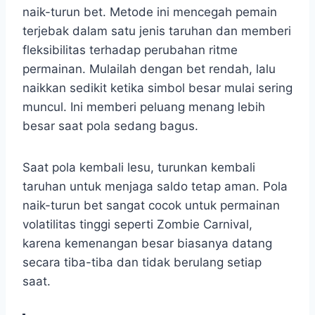
naik-turun bet. Metode ini mencegah pemain
terjebak dalam satu jenis taruhan dan memberi
fleksibilitas terhadap perubahan ritme
permainan. Mulailah dengan bet rendah, lalu
naikkan sedikit ketika simbol besar mulai sering
muncul. Ini memberi peluang menang lebih
besar saat pola sedang bagus.
Saat pola kembali lesu, turunkan kembali
taruhan untuk menjaga saldo tetap aman. Pola
naik-turun bet sangat cocok untuk permainan
volatilitas tinggi seperti Zombie Carnival,
karena kemenangan besar biasanya datang
secara tiba-tiba dan tidak berulang setiap
saat.