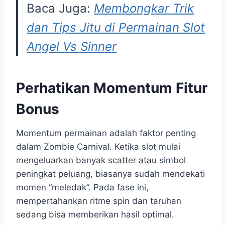
Baca Juga:
Membongkar Trik
dan Tips Jitu di Permainan Slot
Angel Vs Sinner
Perhatikan Momentum Fitur
Bonus
Momentum permainan adalah faktor penting
dalam Zombie Carnival. Ketika slot mulai
mengeluarkan banyak scatter atau simbol
peningkat peluang, biasanya sudah mendekati
momen “meledak”. Pada fase ini,
mempertahankan ritme spin dan taruhan
sedang bisa memberikan hasil optimal.