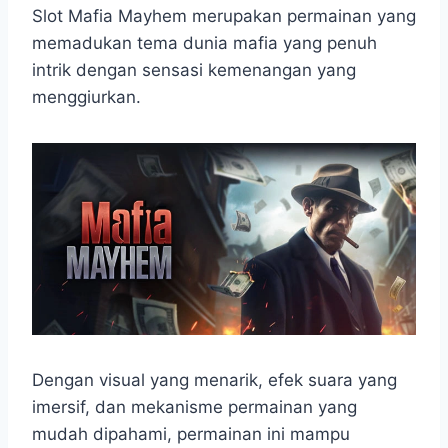
a
c
s
l
y
n
a
Slot Mafia Mayhem merupakan permainan yang
t
e
s
e
p
e
r
memadukan tema dunia mafia yang penuh
s
b
e
g
e
e
intrik dengan sensasi kemenangan yang
A
o
n
r
menggiurkan.
p
o
g
a
p
k
e
m
r
Dengan visual yang menarik, efek suara yang
imersif, dan mekanisme permainan yang
mudah dipahami, permainan ini mampu