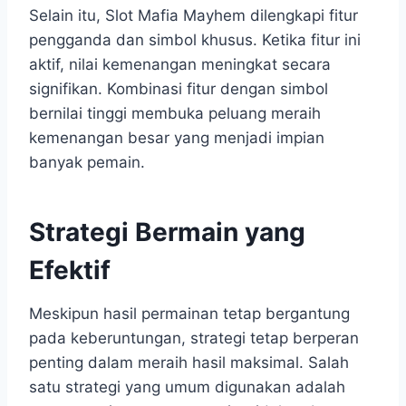
Selain itu, Slot Mafia Mayhem dilengkapi fitur
pengganda dan simbol khusus. Ketika fitur ini
aktif, nilai kemenangan meningkat secara
signifikan. Kombinasi fitur dengan simbol
bernilai tinggi membuka peluang meraih
kemenangan besar yang menjadi impian
banyak pemain.
Strategi Bermain yang
Efektif
Meskipun hasil permainan tetap bergantung
pada keberuntungan, strategi tetap berperan
penting dalam meraih hasil maksimal. Salah
satu strategi yang umum digunakan adalah