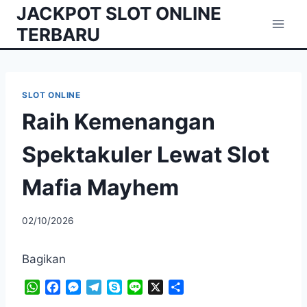
Skip
JACKPOT SLOT ONLINE
to
TERBARU
content
SLOT ONLINE
Raih Kemenangan
Spektakuler Lewat Slot
Mafia Mayhem
02/10/2026
Bagikan
W
F
M
T
S
L
X
S
h
a
e
e
k
i
h