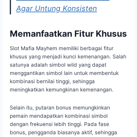
Agar Untung Konsisten
Memanfaatkan Fitur Khusus
Slot Mafia Mayhem memiliki berbagai fitur
khusus yang menjadi kunci kemenangan. Salah
satunya adalah simbol wild yang dapat
menggantikan simbol lain untuk membentuk
kombinasi bernilai tinggi, sehingga
meningkatkan kemungkinan kemenangan.
Selain itu, putaran bonus memungkinkan
pemain mendapatkan kombinasi simbol
dengan frekuensi lebih tinggi. Pada fase
bonus, pengganda biasanya aktif, sehingga