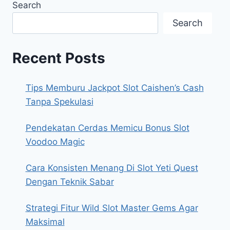
Search
Search
Recent Posts
Tips Memburu Jackpot Slot Caishen’s Cash
Tanpa Spekulasi
Pendekatan Cerdas Memicu Bonus Slot
Voodoo Magic
Cara Konsisten Menang Di Slot Yeti Quest
Dengan Teknik Sabar
Strategi Fitur Wild Slot Master Gems Agar
Maksimal