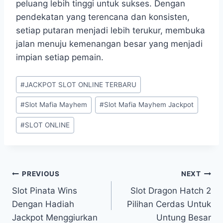
peluang lebih tinggi untuk sukses. Dengan
pendekatan yang terencana dan konsisten,
setiap putaran menjadi lebih terukur, membuka
jalan menuju kemenangan besar yang menjadi
impian setiap pemain.
Post
#
JACKPOT SLOT ONLINE TERBARU
Tags:
#
Slot Mafia Mayhem
#
Slot Mafia Mayhem Jackpot
#
SLOT ONLINE
Post
PREVIOUS
NEXT
Slot Pinata Wins
Slot Dragon Hatch 2
navigation
Dengan Hadiah
Pilihan Cerdas Untuk
Jackpot Menggiurkan
Untung Besar