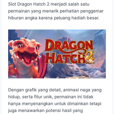
a
c
s
l
y
n
a
Slot Dragon Hatch 2 menjadi salah satu
t
e
s
e
p
e
r
permainan yang menarik perhatian penggemar
s
b
e
g
e
e
hiburan angka karena peluang hadiah besar.
A
o
n
r
p
o
g
a
p
k
e
m
r
Dengan grafik yang detail, animasi naga yang
hidup, serta fitur unik, permainan ini tidak
hanya menyenangkan untuk dimainkan tetapi
juga menawarkan potensi hasil yang