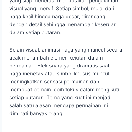
yang siap menetas, menciptakan pengalaman
visual yang imersif. Setiap simbol, mulai dari
naga kecil hingga naga besar, dirancang
dengan detail sehingga menambah keseruan
dalam setiap putaran.
Selain visual, animasi naga yang muncul secara
acak menambah elemen kejutan dalam
permainan. Efek suara yang dramatis saat
naga menetas atau simbol khusus muncul
meningkatkan sensasi permainan dan
membuat pemain lebih fokus dalam mengikuti
setiap putaran. Tema yang kuat ini menjadi
salah satu alasan mengapa permainan ini
diminati banyak orang.