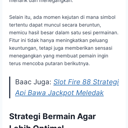
menarik dan menegangkan.
Selain itu, ada momen kejutan di mana simbol
tertentu dapat muncul secara beruntun,
memicu hasil besar dalam satu sesi permainan.
Fitur ini tidak hanya meningkatkan peluang
keuntungan, tetapi juga memberikan sensasi
menegangkan yang membuat pemain ingin
terus mencoba putaran berikutnya.
Baac Juga:
Slot Fire 88 Strategi
Api Bawa Jackpot Meledak
Strategi Bermain Agar