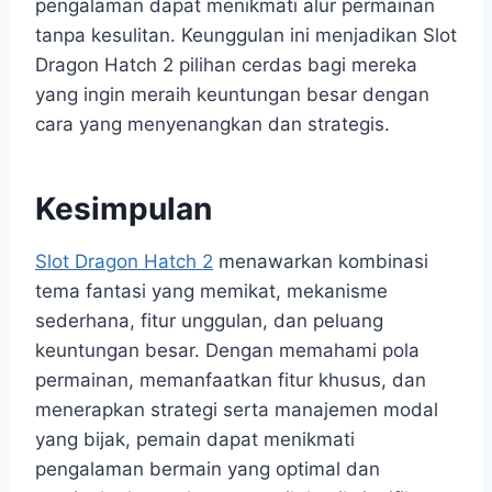
pengalaman dapat menikmati alur permainan
tanpa kesulitan. Keunggulan ini menjadikan Slot
Dragon Hatch 2 pilihan cerdas bagi mereka
yang ingin meraih keuntungan besar dengan
cara yang menyenangkan dan strategis.
Kesimpulan
Slot Dragon Hatch 2
menawarkan kombinasi
tema fantasi yang memikat, mekanisme
sederhana, fitur unggulan, dan peluang
keuntungan besar. Dengan memahami pola
permainan, memanfaatkan fitur khusus, dan
menerapkan strategi serta manajemen modal
yang bijak, pemain dapat menikmati
pengalaman bermain yang optimal dan