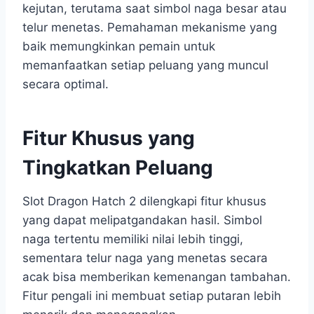
kejutan, terutama saat simbol naga besar atau
telur menetas. Pemahaman mekanisme yang
baik memungkinkan pemain untuk
memanfaatkan setiap peluang yang muncul
secara optimal.
Fitur Khusus yang
Tingkatkan Peluang
Slot Dragon Hatch 2 dilengkapi fitur khusus
yang dapat melipatgandakan hasil. Simbol
naga tertentu memiliki nilai lebih tinggi,
sementara telur naga yang menetas secara
acak bisa memberikan kemenangan tambahan.
Fitur pengali ini membuat setiap putaran lebih