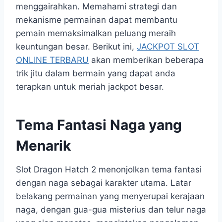
menggairahkan. Memahami strategi dan
mekanisme permainan dapat membantu
pemain memaksimalkan peluang meraih
keuntungan besar. Berikut ini,
JACKPOT SLOT
ONLINE TERBARU
akan memberikan beberapa
trik jitu dalam bermain yang dapat anda
terapkan untuk meriah jackpot besar.
Tema Fantasi Naga yang
Menarik
Slot Dragon Hatch 2 menonjolkan tema fantasi
dengan naga sebagai karakter utama. Latar
belakang permainan yang menyerupai kerajaan
naga, dengan gua-gua misterius dan telur naga