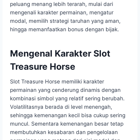
peluang menang lebih terarah, mulai dari
mengenali karakter permainan, mengatur
modal, memilih strategi taruhan yang aman,
hingga memanfaatkan bonus dengan bijak.
Mengenal Karakter Slot
Treasure Horse
Slot Treasure Horse memiliki karakter
permainan yang cenderung dinamis dengan
kombinasi simbol yang relatif sering berubah.
Volatilitasnya berada di level menengah,
sehingga kemenangan kecil bisa cukup sering
muncul. Sementara kemenangan besar tetap
membutuhkan kesabaran dan pengelolaan