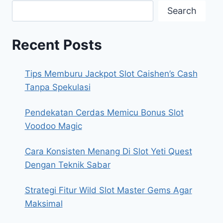
Search
Recent Posts
Tips Memburu Jackpot Slot Caishen’s Cash
Tanpa Spekulasi
Pendekatan Cerdas Memicu Bonus Slot
Voodoo Magic
Cara Konsisten Menang Di Slot Yeti Quest
Dengan Teknik Sabar
Strategi Fitur Wild Slot Master Gems Agar
Maksimal